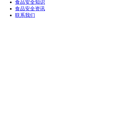
食品安全知识
食品安全资讯
联系我们