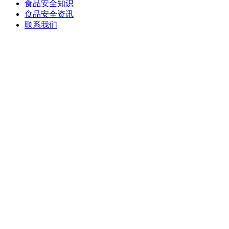
食品安全知识
食品安全资讯
联系我们