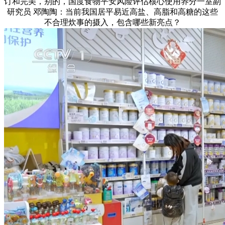
订和完美，别的，国度食物平安风险评估核心使用养分一室副
研究员 邓陶陶：当前我国居平易近高盐、高脂和高糖的这些
不合理炊事的摄入，包含哪些新亮点？